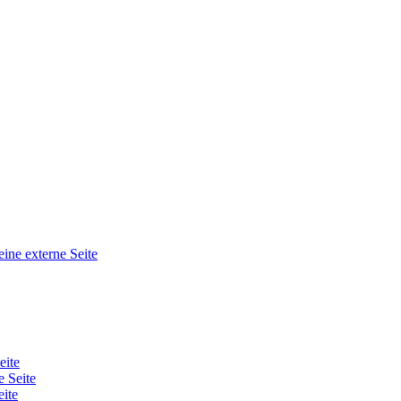
eine externe Seite
eite
e Seite
eite