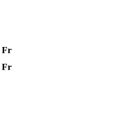
 Fr
 Fr